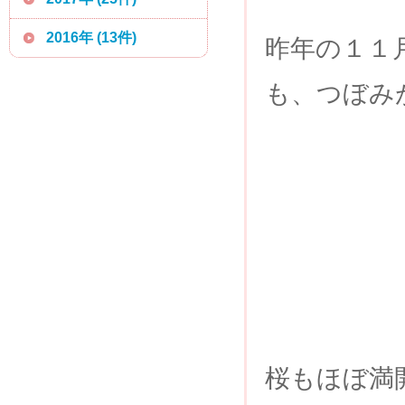
2016年 (13件)
昨年の１１
も、つぼみ
桜もほぼ満