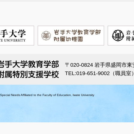
〒020-0824 岩手県盛岡市東安
TEL:019-651-9002（職員室
pecial Needs Affiliated to the Faculty of Education, Iwate University