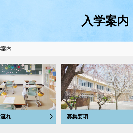
入学案内
学案内
の流れ
募集要項