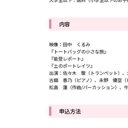
大学生以下：無料（小学生以下のお子
内容
映像：田中 くるみ
『トートバッグの小さな旅』
『能登レポート』
『土のポートレイツ』
出演：佐々木 駿（トランペット）、
古舘 春乃（ピアノ）、永野 優空（
松島 蓮（作曲/パーカッション）、牛
申込方法