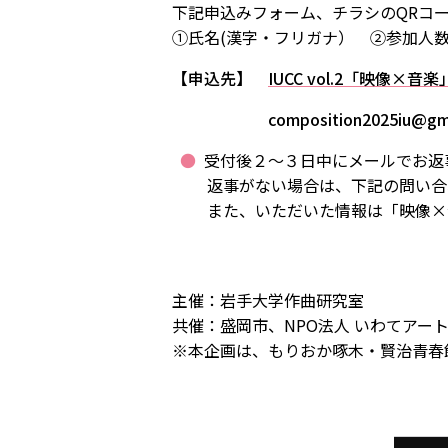
下記申込みフォーム、チラシのQRコ
①氏名(漢字・フリガナ） ②参加人
【申込先】
IUCC vol.2「映像×
composition2025iu@gmai
受付後２～３日中にメールでお返
返事がない場合は、下記の問い合
また、いただいた情報は「映像×
主催：岩手大学作曲研究室
共催：盛岡市、NPO法人 いわてアー
※本企画は、もりおか啄木・賢治青春