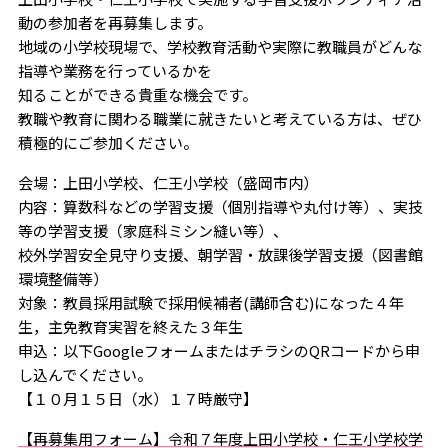
動の参加者を再募集します。
地域の小学校現場で、学校教育活動や実際に教職員がどんな
指導や業務を行っているかを
知ることができる貴重な機会です。
教職や教育に関わる職業に就きたいと考えている方は、ぜひ
積極的にご参加ください。
会場：上田小学校、仁王小学校（盛岡市内）
内容：算数科などの学習支援（個別指導や丸付け等）、実技
等の学習支援（家庭科ミシン縫い等）、
校外学習安全見守り支援、朝学習・放課後学習支援（図書館
環境整備等）
対象：教員採用試験で採用候補者(講師含む)になった４年
生，主免教育実習を終えた３年生
申込：以下GoogleフォームまたはチラシのQRコードから申
し込んでください。
【１０月１５日（水）１７時厳守】
【再募集用フォーム】令和７年度上田小学校・仁王小学校学