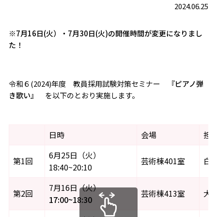
2024.06.25
※7月16日(火）・7月30日(火)の開催時間が変更になりまし
た！
令和６(2024)年度 教員採用試験対策セミナー 『
ピアノ弾
き歌い』
を以下のとおり実施します。
日時
会場
担
6月25日（火）
第1回
芸術棟401室
白
18:40~20:10
7月16日（火）
第2回
芸術棟413室
大
17:00~18:30