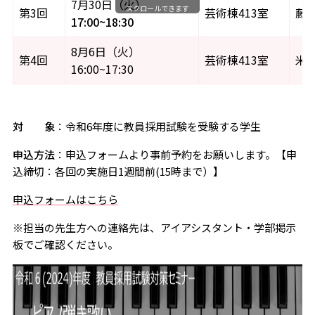
7月30日（火）
スクロールできます
第3回
芸術棟413室
藤
17:00~18:30
8月6日（火）
第4回
芸術棟413室
米
16:00~17:30
対 象
：令和6年度に教員採用試験を受験する学生
申込方法
：申込フォームより事前予約をお願いします。【申
込締切：各回の実施日1週間前(15時まで）】
申込フォームはこちら
※担当の先生方への連絡先は、アイアシスタント・学部掲示
板でご確認ください。